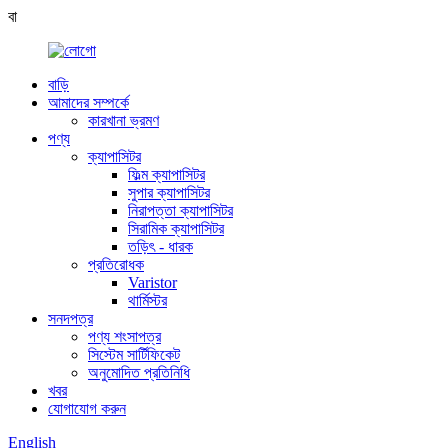
বা
বাড়ি
আমাদের সম্পর্কে
কারখানা ভ্রমণ
পণ্য
ক্যাপাসিটর
ফিল্ম ক্যাপাসিটর
সুপার ক্যাপাসিটর
নিরাপত্তা ক্যাপাসিটর
সিরামিক ক্যাপাসিটর
তড়িৎ - ধারক
প্রতিরোধক
Varistor
থার্মিস্টর
সনদপত্র
পণ্য শংসাপত্র
সিস্টেম সার্টিফিকেট
অনুমোদিত প্রতিনিধি
খবর
যোগাযোগ করুন
English